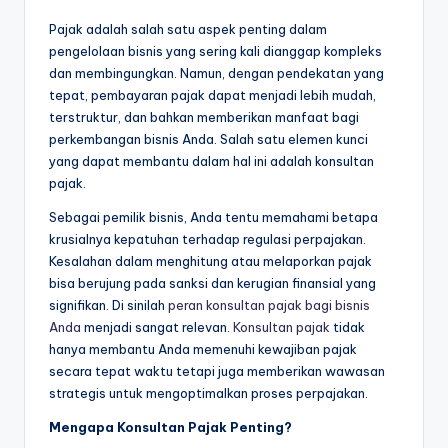
Pajak adalah salah satu aspek penting dalam
pengelolaan bisnis yang sering kali dianggap kompleks
dan membingungkan. Namun, dengan pendekatan yang
tepat, pembayaran pajak dapat menjadi lebih mudah,
terstruktur, dan bahkan memberikan manfaat bagi
perkembangan bisnis Anda. Salah satu elemen kunci
yang dapat membantu dalam hal ini adalah konsultan
pajak.
Sebagai pemilik bisnis, Anda tentu memahami betapa
krusialnya kepatuhan terhadap regulasi perpajakan.
Kesalahan dalam menghitung atau melaporkan pajak
bisa berujung pada sanksi dan kerugian finansial yang
signifikan. Di sinilah
peran konsultan pajak bagi bisnis
Anda
menjadi sangat relevan.
Konsultan pajak
tidak
hanya membantu Anda memenuhi kewajiban pajak
secara tepat waktu tetapi juga memberikan wawasan
strategis untuk mengoptimalkan proses perpajakan.
Mengapa Konsultan Pajak Penting?