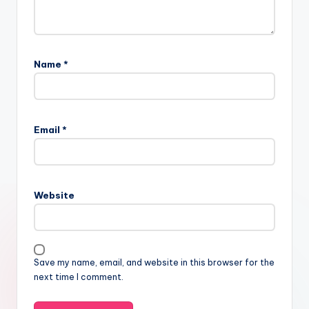
Name
*
Email
*
Website
Save my name, email, and website in this browser for the
next time I comment.