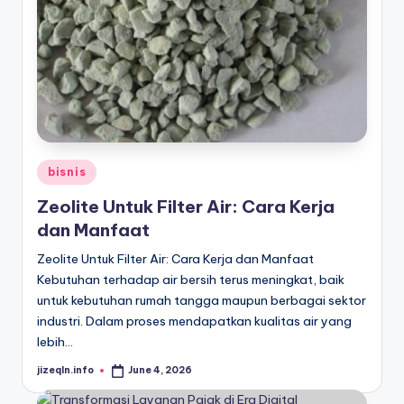
Posted
bisnis
in
Zeolite Untuk Filter Air: Cara Kerja
dan Manfaat
Zeolite Untuk Filter Air: Cara Kerja dan Manfaat
Kebutuhan terhadap air bersih terus meningkat, baik
untuk kebutuhan rumah tangga maupun berbagai sektor
industri. Dalam proses mendapatkan kualitas air yang
lebih…
jizeqln.info
June 4, 2026
Posted
by