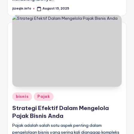
jizeqln.info
August 15, 2025
Posted
by
Posted
bisnis
Pajak
in
Strategi Efektif Dalam Mengelola
Pajak Bisnis Anda
Pajak adalah salah satu aspek penting dalam
pengelolaan bisnis yang sering kali dianggap kompleks