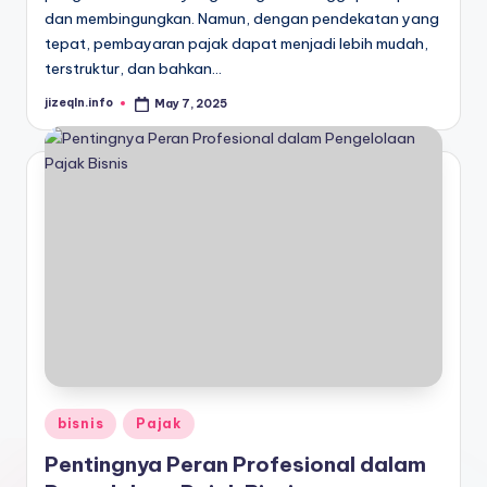
dan membingungkan. Namun, dengan pendekatan yang
tepat, pembayaran pajak dapat menjadi lebih mudah,
terstruktur, dan bahkan…
jizeqln.info
May 7, 2025
Posted
by
Posted
bisnis
Pajak
in
Pentingnya Peran Profesional dalam