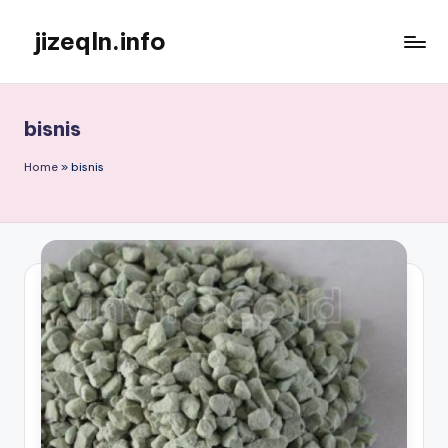
jizeqln.info
Skip
to
Kunjungi
content
Kami
Untuk
bisnis
Informasi
Terpercaya
Home
»
bisnis