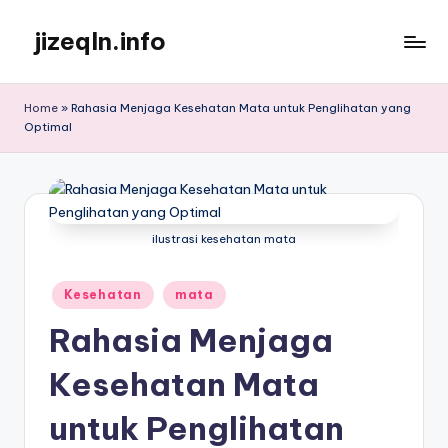
jizeqln.info
Skip
to
Kunjungi
content
Kami
Home
»
Rahasia Menjaga Kesehatan Mata untuk Penglihatan yang
Untuk
Optimal
Informasi
Terpercaya
ilustrasi kesehatan mata
Posted
Kesehatan
mata
in
Rahasia Menjaga
Kesehatan Mata
untuk Penglihatan