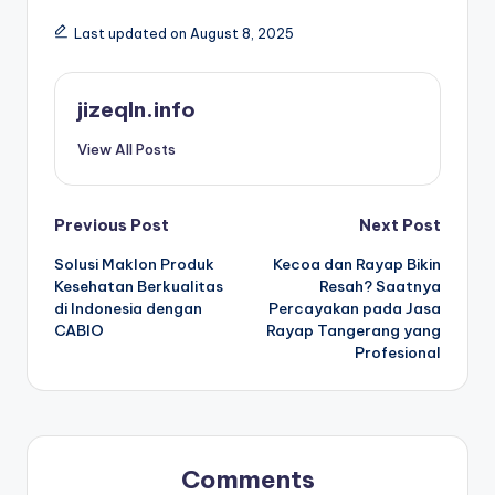
Last updated on August 8, 2025
jizeqln.info
View All Posts
Post
Previous Post
Next Post
Solusi Maklon Produk
Kecoa dan Rayap Bikin
navigation
Kesehatan Berkualitas
Resah? Saatnya
di Indonesia dengan
Percayakan pada Jasa
CABIO
Rayap Tangerang yang
Profesional
Comments