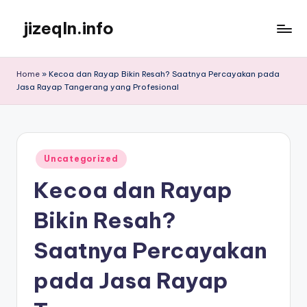
jizeqln.info
Skip
to
Kunjungi
content
Kami
Home
»
Kecoa dan Rayap Bikin Resah? Saatnya Percayakan pada
Untuk
Jasa Rayap Tangerang yang Profesional
Informasi
Terpercaya
Posted
Uncategorized
in
Kecoa dan Rayap
Bikin Resah?
Saatnya Percayakan
pada Jasa Rayap