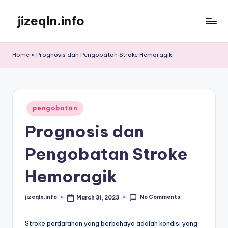
jizeqln.info
Skip
to
Kunjungi
content
Kami
Home
»
Prognosis dan Pengobatan Stroke Hemoragik
Untuk
Informasi
Terpercaya
Posted
pengobatan
in
Prognosis dan
Pengobatan Stroke
Hemoragik
No Comments
jizeqln.info
March 31, 2023
Posted
by
Stroke perdarahan yang berbahaya adalah kondisi yang