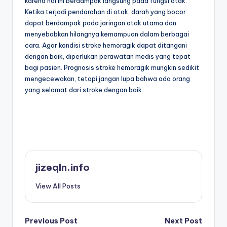
karena hal ini berdampak langsung pada fungsi otak.
Ketika terjadi pendarahan di otak, darah yang bocor
dapat berdampak pada jaringan otak utama dan
menyebabkan hilangnya kemampuan dalam berbagai
cara. Agar kondisi stroke hemoragik dapat ditangani
dengan baik, diperlukan perawatan medis yang tepat
bagi pasien. Prognosis stroke hemoragik mungkin sedikit
mengecewakan, tetapi jangan lupa bahwa ada orang
yang selamat dari stroke dengan baik.
jizeqln.info
View All Posts
Post
Previous Post
Next Post