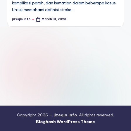
komplikasi parah, dan kematian dalam beberapa kasus.
Untuk memahami definisi stroke,…
jizeqln.info
March 31, 2023
Posted
by
Copyright 2026 —
jizeqln.info
. All rights reserved.
Bloghash WordPress Theme