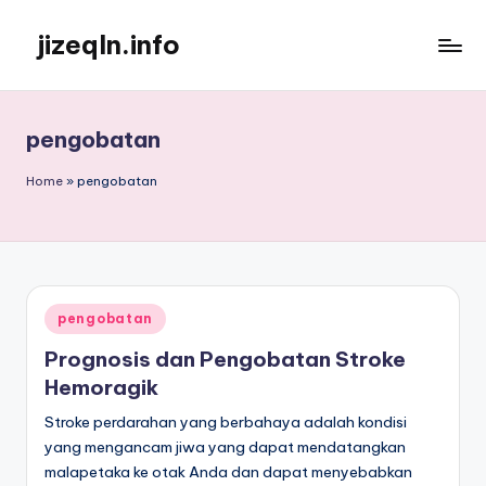
jizeqln.info
Skip
to
Kunjungi
content
Kami
Untuk
pengobatan
Informasi
Terpercaya
Home
»
pengobatan
Posted
pengobatan
in
Prognosis dan Pengobatan Stroke
Hemoragik
Stroke perdarahan yang berbahaya adalah kondisi
yang mengancam jiwa yang dapat mendatangkan
malapetaka ke otak Anda dan dapat menyebabkan