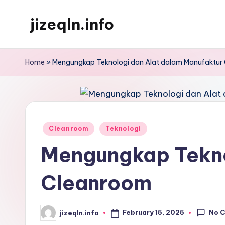
jizeqln.info
Skip
to
Kunjungi
content
Kami
Home
»
Mengungkap Teknologi dan Alat dalam Manufaktur
Untuk
Informasi
Terpercaya
Posted
Cleanroom
Teknologi
in
Mengungkap Tekno
Cleanroom
No 
February 15, 2025
jizeqln.info
Posted
by