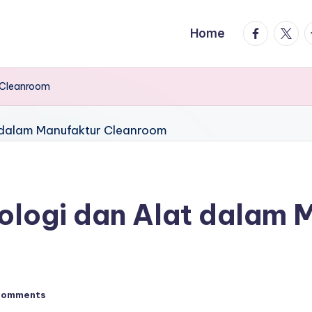
facebook.
twitte
t
Home
 Cleanroom
logi dan Alat dalam 
Comments