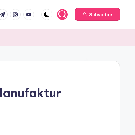
com
r.com
.me
instagram.com
youtube.com
Subscribe
Manufaktur