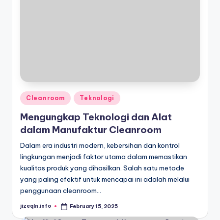
Posted
Cleanroom
Teknologi
in
Mengungkap Teknologi dan Alat
dalam Manufaktur Cleanroom
Dalam era industri modern, kebersihan dan kontrol
lingkungan menjadi faktor utama dalam memastikan
kualitas produk yang dihasilkan. Salah satu metode
yang paling efektif untuk mencapai ini adalah melalui
penggunaan cleanroom…
jizeqln.info
February 15, 2025
Posted
by