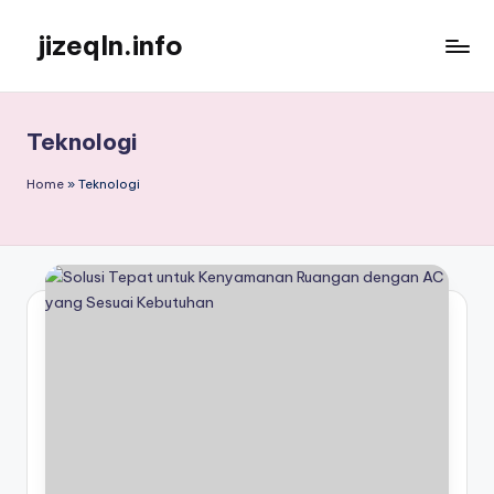
jizeqln.info
Skip
to
Kunjungi
content
Kami
Untuk
Teknologi
Informasi
Terpercaya
Home
»
Teknologi