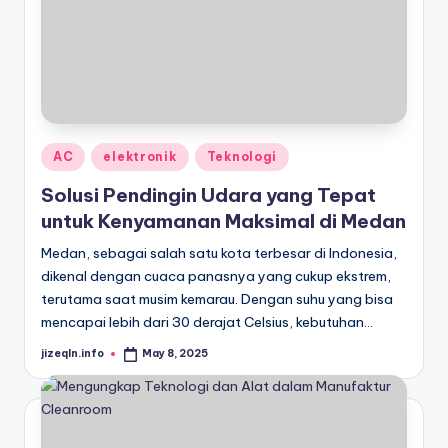
Posted
AC
elektronik
Teknologi
in
Solusi Pendingin Udara yang Tepat
untuk Kenyamanan Maksimal di Medan
Medan, sebagai salah satu kota terbesar di Indonesia,
dikenal dengan cuaca panasnya yang cukup ekstrem,
terutama saat musim kemarau. Dengan suhu yang bisa
mencapai lebih dari 30 derajat Celsius, kebutuhan…
jizeqln.info
May 8, 2025
Posted
by