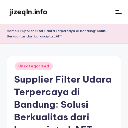
jizeqln.info
Skip
to
Kunjungi
content
Kami
Home
»
Supplier Filter Udara Terpercaya di Bandung: Solusi
Untuk
Berkualitas dari Larascipta LAFT
Informasi
Terpercaya
Posted
Uncategorized
in
Supplier Filter Udara
Terpercaya di
Bandung: Solusi
Berkualitas dari