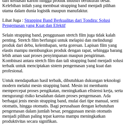
dari kemasan karton hingga produk industri berukuran besar.
Kelebihan inilah yang membuat strapping band menjadi pilihan
utama dalam dunia logistik maupun manufaktur.
Lihat Juga :
Strapping Band Berkualitas dari Tondira: Solusi
Pengemasan yang Kuat dan Efektif
Selain strapping band, penggunaan stretch film juga tidak kalah
penting. Stretch film berfungsi untuk melapisi dan melindungi
produk dari debu, kelembapan, serta goresan. Lapisan film yang
elastis mampu membungkus produk dengan rapat, sehingga barang
lebih aman saat proses penyimpanan maupun pengiriman.
Kombinasi antara stretch film dan tali strapping band menjadi solusi
terbaik untuk menciptakan sistem pengemasan yang kuat dan
profesional.
Untuk mendapatkan hasil terbaik, dibutuhkan dukungan teknologi
modern melalui mesin strapping band. Mesin ini membantu
mempercepat proses pengikatan, meningkatkan efisiensi kerja, serta
mengurangi risiko kesalahan dalam proses pengemasan. Ada
berbagai jenis mesin strapping band, mulai dari tipe manual, semi
otomatis, hingga otomatis. Bagi perusahaan dengan kebutuhan
pengemasan dalam jumlah besar, penggunaan mesin otomatis
menjadi pilihan paling tepat karena mampu meningkatkan
produktivitas secara signifikan.