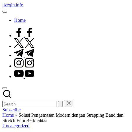
Skip
jizeqln.info
to
Kunjungi
content
Kami
Home
Untuk
Informasi
facebook.com
Terpercaya
twitter.com
t.me
instagram.com
youtube.com
Subscribe
Home
»
Solusi Pengemasan Modern dengan Strapping Band dan
Stretch Film Berkualitas
Posted
Uncategorized
in