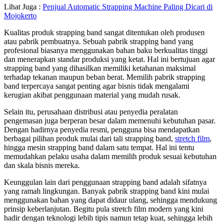
Lihat Juga :
Penjual Automatic Strapping Machine Paling Dicari di
Mojokerto
Kualitas produk strapping band sangat ditentukan oleh produsen
atau pabrik pembuatnya. Sebuah pabrik strapping band yang
profesional biasanya menggunakan bahan baku berkualitas tinggi
dan menerapkan standar produksi yang ketat. Hal ini bertujuan agar
strapping band yang dihasilkan memiliki ketahanan maksimal
terhadap tekanan maupun beban berat. Memilih pabrik strapping
band terpercaya sangat penting agar bisnis tidak mengalami
kerugian akibat penggunaan material yang mudah rusak.
Selain itu, perusahaan distribusi atau penyedia peralatan
pengemasan juga berperan besar dalam memenuhi kebutuhan pasar.
Dengan hadirnya penyedia resmi, pengguna bisa mendapatkan
berbagai pilihan produk mulai dari tali strapping band,
stretch film
,
hingga mesin strapping band dalam satu tempat. Hal ini tentu
memudahkan pelaku usaha dalam memilih produk sesuai kebutuhan
dan skala bisnis mereka.
Keunggulan lain dari penggunaan strapping band adalah sifatnya
yang ramah lingkungan. Banyak pabrik strapping band kini mulai
menggunakan bahan yang dapat didaur ulang, sehingga mendukung
prinsip keberlanjutan. Begitu pula stretch film modern yang kini
hadir dengan teknologi lebih tipis namun tetap kuat, sehingga lebih