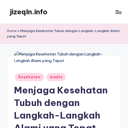
jizeqln.info
Skip
to
Kunjungi
content
Kami
Home
»
Menjaga Kesehatan Tubuh dengan Langkah-Langkah Alami
Untuk
yang Tepat
Informasi
Terpercaya
Posted
Kesehatan
medis
in
Menjaga Kesehatan
Tubuh dengan
Langkah-Langkah
Alami yang Tepat