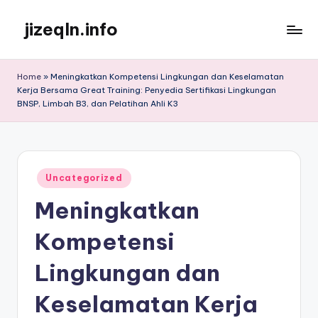
jizeqln.info
Skip
to
Kunjungi
content
Kami
Home
»
Meningkatkan Kompetensi Lingkungan dan Keselamatan
Untuk
Kerja Bersama Great Training: Penyedia Sertifikasi Lingkungan
Informasi
BNSP, Limbah B3, dan Pelatihan Ahli K3
Terpercaya
Posted
Uncategorized
in
Meningkatkan
Kompetensi
Lingkungan dan
Keselamatan Kerja