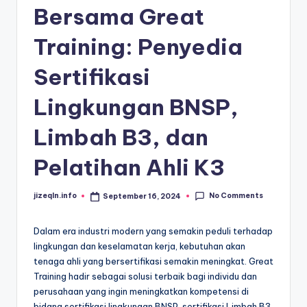
Bersama Great
Training: Penyedia
Sertifikasi
Lingkungan BNSP,
Limbah B3, dan
Pelatihan Ahli K3
No Comments
jizeqln.info
September 16, 2024
Posted
by
Dalam era industri modern yang semakin peduli terhadap
lingkungan dan keselamatan kerja, kebutuhan akan
tenaga ahli yang bersertifikasi semakin meningkat. Great
Training hadir sebagai solusi terbaik bagi individu dan
perusahaan yang ingin meningkatkan kompetensi di
bidang sertifikasi lingkungan BNSP, sertifikasi Limbah B3,