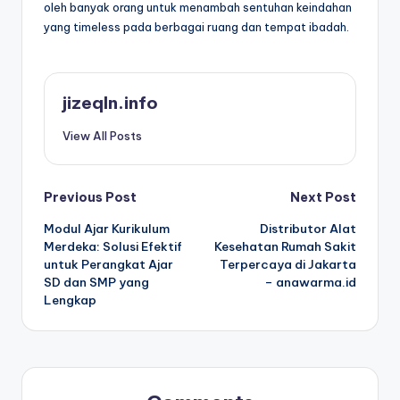
oleh banyak orang untuk menambah sentuhan keindahan
yang timeless pada berbagai ruang dan tempat ibadah.
jizeqln.info
View All Posts
Post
Previous Post
Next Post
Modul Ajar Kurikulum
Distributor Alat
navigation
Merdeka: Solusi Efektif
Kesehatan Rumah Sakit
untuk Perangkat Ajar
Terpercaya di Jakarta
SD dan SMP yang
– anawarma.id
Lengkap