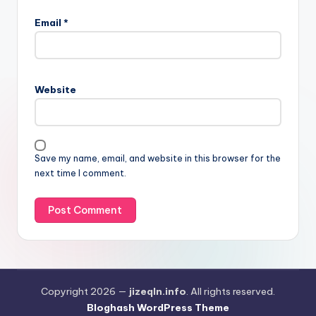
Email
*
Website
Save my name, email, and website in this browser for the
next time I comment.
Copyright 2026 —
jizeqln.info
. All rights reserved.
Bloghash WordPress Theme