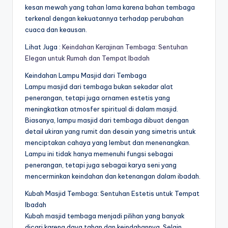
kesan mewah yang tahan lama karena bahan tembaga
terkenal dengan kekuatannya terhadap perubahan
cuaca dan keausan.
Lihat Juga :
Keindahan Kerajinan Tembaga: Sentuhan
Elegan untuk Rumah dan Tempat Ibadah
Keindahan Lampu Masjid dari Tembaga
Lampu masjid dari tembaga bukan sekadar alat
penerangan, tetapi juga ornamen estetis yang
meningkatkan atmosfer spiritual di dalam masjid.
Biasanya, lampu masjid dari tembaga dibuat dengan
detail ukiran yang rumit dan desain yang simetris untuk
menciptakan cahaya yang lembut dan menenangkan.
Lampu ini tidak hanya memenuhi fungsi sebagai
penerangan, tetapi juga sebagai karya seni yang
mencerminkan keindahan dan ketenangan dalam ibadah.
Kubah Masjid Tembaga: Sentuhan Estetis untuk Tempat
Ibadah
Kubah masjid tembaga menjadi pilihan yang banyak
dicari karena daya tahan dan keindahannya. Selain