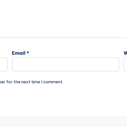
Email
*
W
ser for the next time I comment.