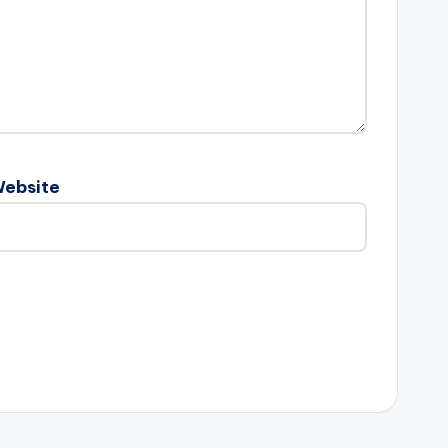
ebsite