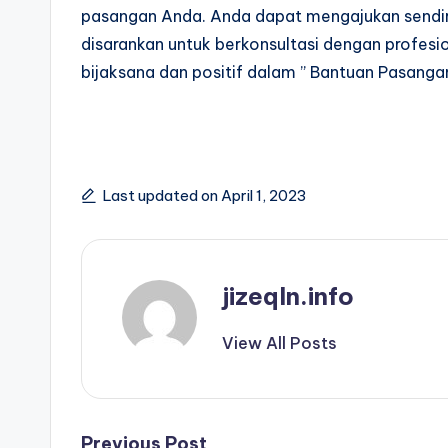
pasangan Anda. Anda dapat mengajukan sendiri
disarankan untuk berkonsultasi dengan profes
bijaksana dan positif dalam ” Bantuan Pasang
Last updated on April 1, 2023
jizeqln.info
View All Posts
Previous Post