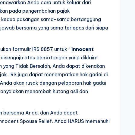
nawarkan Anda cara untuk keluar dari
ukan pada pengembalian pajak
gap kedua pasangan sama-sama bertanggung
jawab bersama yang sama terlepas dari siapa
ukan formulir IRS 8857 untuk ”
Innocent
k disengaja atau pemotongan yang diklaim
n yang Tidak Bersalah, Anda dapat dikenakan
pajak. IRS juga dapat menempatkan hak gadai di
it Anda akan rusak dengan pelaporan hak gadai
 hanya akan menambah hutang asli dan
an bersama Anda, dan Anda dapat
Innocent Spouse Relief. Anda HARUS memenuhi