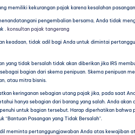
ng memiliki kekurangan pajak karena kesalahan pasanga
nandatangani pengembalian bersama, Anda tidak mengeta
k .
konsultan pajak tangerang
 keadaan, tidak adil bagi Anda untuk dimintai pertangg
an yang tidak bersalah tidak akan diberikan jika IRS me
 sebagai bagian dari skema penipuan. Skema penipuan m
n, atau mitra bisnis.
kan keringanan sebagian utang pajak jika, pada saat An
tahui hanya sebagian dari barang yang salah. Anda akan 
ipenuhi untuk bagian tersebut. Harap diperhatikan bahwa 
 “Bantuan Pasangan yang Tidak Bersalah”.
adil meminta pertanggungjawaban Anda atas kewajiban a