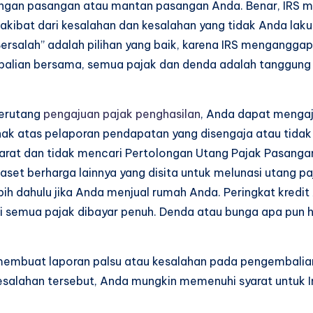
ngan pasangan atau mantan pasangan Anda. Benar, IRS me
kibat dari kesalahan dan kesalahan yang tidak Anda lak
rsalah” adalah pilihan yang baik, karena IRS mengang
alian bersama, semua pajak dan denda adalah tanggung 
erutang
pengajuan pajak penghasilan
, Anda dapat mengaj
ihak atas pelaporan pendapatan yang disengaja atau tida
arat dan tidak mencari Pertolongan Utang Pajak Pasanga
u aset berharga lainnya yang disita untuk melunasi utang 
ebih dahulu jika Anda menjual rumah Anda. Peringkat kred
i semua pajak dibayar penuh. Denda atau bunga apa pun
membuat laporan palsu atau kesalahan pada pengembali
salahan tersebut, Anda mungkin memenuhi syarat untuk 