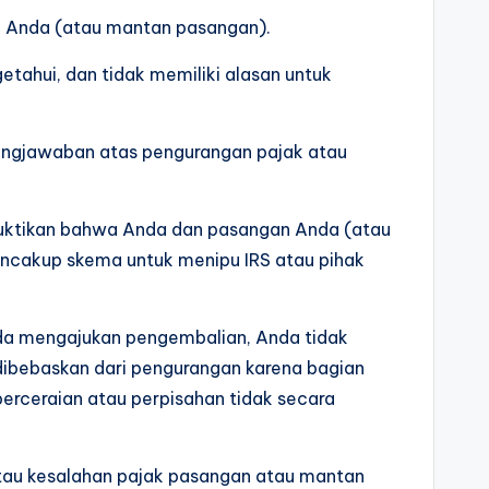
n Anda (atau mantan pasangan).
hui, dan tidak memiliki alasan untuk
ungjawaban atas pengurangan pajak atau
mbuktikan bahwa Anda dan pasangan Anda (atau
encakup skema untuk menipu IRS atau pihak
da mengajukan pengembalian, Anda tidak
dibebaskan dari pengurangan karena bagian
perceraian atau perpisahan tidak secara
tau kesalahan pajak pasangan atau mantan