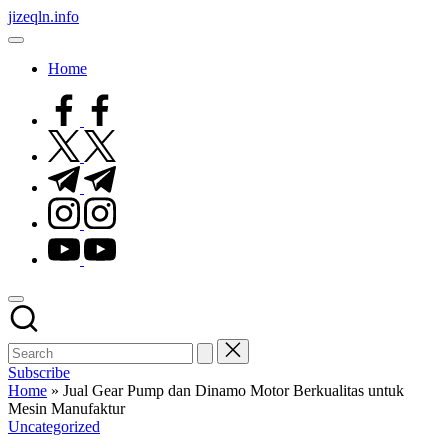
Skip
jizeqln.info
to
Kunjungi
content
Kami
Home
Untuk
Informasi
facebook.com
Terpercaya
twitter.com
t.me
instagram.com
youtube.com
Subscribe
Home
»
Jual Gear Pump dan Dinamo Motor Berkualitas untuk
Mesin Manufaktur
Posted
Uncategorized
in