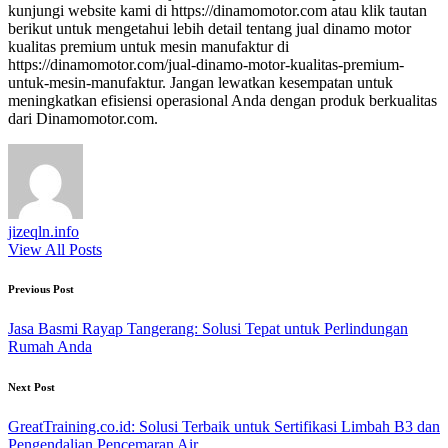
kunjungi website kami di https://dinamomotor.com atau klik tautan
berikut untuk mengetahui lebih detail tentang jual dinamo motor
kualitas premium untuk mesin manufaktur di
https://dinamomotor.com/jual-dinamo-motor-kualitas-premium-
untuk-mesin-manufaktur. Jangan lewatkan kesempatan untuk
meningkatkan efisiensi operasional Anda dengan produk berkualitas
dari Dinamomotor.com.
jizeqln.info
View All Posts
Post
Previous Post
navigation
Jasa Basmi Rayap Tangerang: Solusi Tepat untuk Perlindungan
Rumah Anda
Next Post
GreatTraining.co.id: Solusi Terbaik untuk Sertifikasi Limbah B3 dan
Pengendalian Pencemaran Air