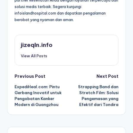
partner kesehatan Anda dengan layanan terpercaya dan
solusi medis terbaik. Segera kunjungi
infoislandhospital.com dan dapatkan pengalaman
berobat yang nyaman dan aman.
jizeqln.info
View All Posts
Post
Previous Post
Next Post
ExpediHeal.com: Pintu
Strapping Band dan
navigation
Gerbang Inovatif untuk
Stretch Film: Solusi
Pengobatan Kanker
Pengemasan yang
Modern di Guangzhou
Efektif dari Tondira