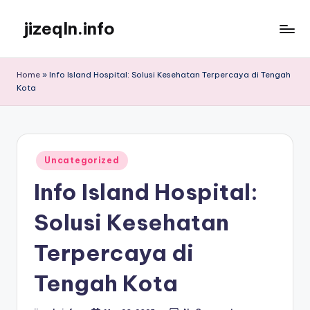
jizeqln.info
Skip
to
Kunjungi
content
Kami
Home
»
Info Island Hospital: Solusi Kesehatan Terpercaya di Tengah
Untuk
Kota
Informasi
Terpercaya
Posted
Uncategorized
in
Info Island Hospital:
Solusi Kesehatan
Terpercaya di
Tengah Kota