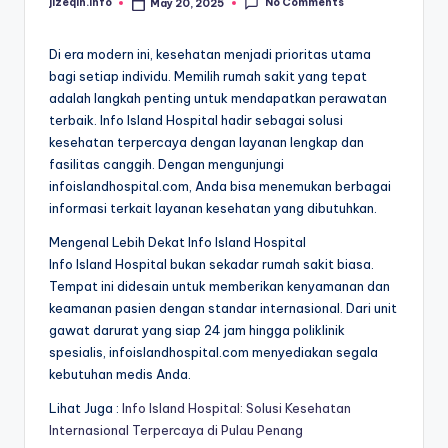
No Comments
jizeqln.info
May 20, 2025
Posted
by
Di era modern ini, kesehatan menjadi prioritas utama
bagi setiap individu. Memilih rumah sakit yang tepat
adalah langkah penting untuk mendapatkan perawatan
terbaik. Info Island Hospital hadir sebagai solusi
kesehatan terpercaya dengan layanan lengkap dan
fasilitas canggih. Dengan mengunjungi
infoislandhospital.com, Anda bisa menemukan berbagai
informasi terkait layanan kesehatan yang dibutuhkan.
Mengenal Lebih Dekat Info Island Hospital
Info Island Hospital bukan sekadar rumah sakit biasa.
Tempat ini didesain untuk memberikan kenyamanan dan
keamanan pasien dengan standar internasional. Dari unit
gawat darurat yang siap 24 jam hingga poliklinik
spesialis, infoislandhospital.com menyediakan segala
kebutuhan medis Anda.
Lihat Juga :
Info Island Hospital: Solusi Kesehatan
Internasional Terpercaya di Pulau Penang