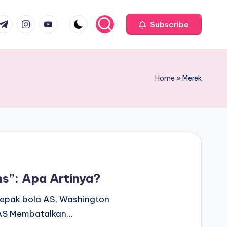
com
r.com
.me
instagram.com
youtube.com
Subscribe
Home
»
Merek
s”: Apa Artinya?
 sepak bola AS, Washington
 AS Membatalkan…