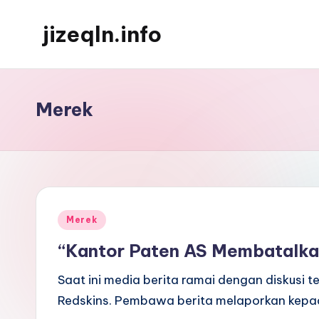
jizeqln.info
Skip
to
Kunjungi
content
Kami
Untuk
Merek
Informasi
Terpercaya
Posted
Merek
in
“Kantor Paten AS Membatalka
Saat ini media berita ramai dengan diskusi 
Redskins. Pembawa berita melaporkan kepa