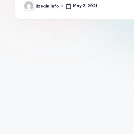
May 2, 2021
jizeqln.info
Posted
by