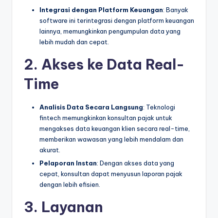
Integrasi dengan Platform Keuangan
: Banyak
software ini terintegrasi dengan platform keuangan
lainnya, memungkinkan pengumpulan data yang
lebih mudah dan cepat.
2. Akses ke Data Real-
Time
Analisis Data Secara Langsung
: Teknologi
fintech memungkinkan konsultan pajak untuk
mengakses data keuangan klien secara real-time,
memberikan wawasan yang lebih mendalam dan
akurat.
Pelaporan Instan
: Dengan akses data yang
cepat, konsultan dapat menyusun laporan pajak
dengan lebih efisien.
3. Layanan