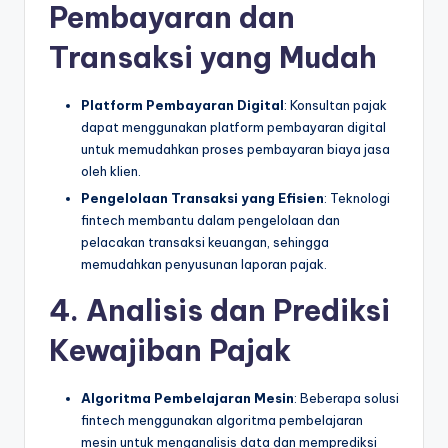
Pembayaran dan
Transaksi yang Mudah
Platform Pembayaran Digital
: Konsultan pajak
dapat menggunakan platform pembayaran digital
untuk memudahkan proses pembayaran biaya jasa
oleh klien.
Pengelolaan Transaksi yang Efisien
: Teknologi
fintech membantu dalam pengelolaan dan
pelacakan transaksi keuangan, sehingga
memudahkan penyusunan laporan pajak.
4. Analisis dan Prediksi
Kewajiban Pajak
Algoritma Pembelajaran Mesin
: Beberapa solusi
fintech menggunakan algoritma pembelajaran
mesin untuk menganalisis data dan memprediksi