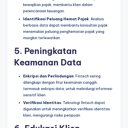
kewajiban pajak, membantu klien dalam
perencanaan keuangan.
Identifikasi Peluang Hemat Pajak
: Analisis
berbasis data dapat membantu konsultan pajak
menemukan peluang penghematan pajak yang
mungkin terlewatkan.
5. Peningkatan
Keamanan Data
Enkripsi dan Perlindungan
: Fintech sering
dilengkapi dengan fitur keamanan canggih,
termasuk enkripsi data, untuk melindungi informasi
sensitif klien.
Verifikasi Identitas
: Teknologi fintech dapat
digunakan untuk meningkatkan verifikasi identitas
klien, mengurangi risiko penipuan.