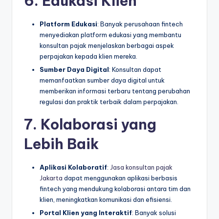
6. Edukasi Klien
Platform Edukasi
: Banyak perusahaan fintech
menyediakan platform edukasi yang membantu
konsultan pajak menjelaskan berbagai aspek
perpajakan kepada klien mereka.
Sumber Daya Digital
: Konsultan dapat
memanfaatkan sumber daya digital untuk
memberikan informasi terbaru tentang perubahan
regulasi dan praktik terbaik dalam perpajakan.
7. Kolaborasi yang
Lebih Baik
Aplikasi Kolaboratif
:
Jasa konsultan pajak
Jakarta
dapat menggunakan aplikasi berbasis
fintech yang mendukung kolaborasi antara tim dan
klien, meningkatkan komunikasi dan efisiensi.
Portal Klien yang Interaktif
: Banyak solusi