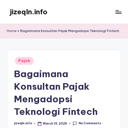
jizeqln.info
Skip
to
Kunjungi
content
Kami
Home
»
Bagaimana Konsultan Pajak Mengadopsi Teknologi Fintech
Untuk
Informasi
Terpercaya
Posted
Pajak
in
Bagaimana
Konsultan Pajak
Mengadopsi
Teknologi Fintech
No Comments
jizeqln.info
March 15, 2025
Posted