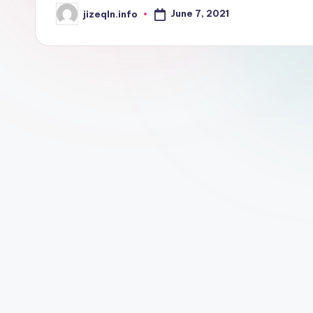
June 7, 2021
jizeqln.info
Posted
by