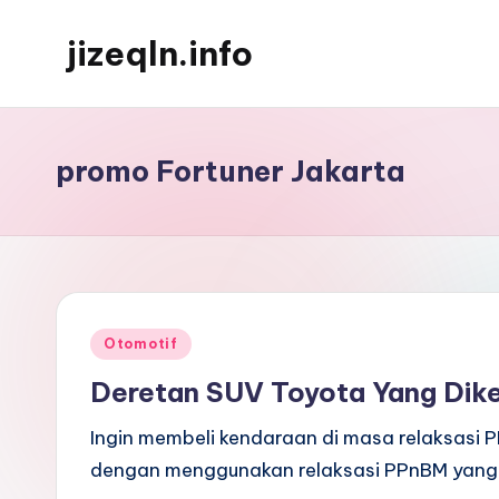
jizeqln.info
Skip
to
Kunjungi
content
Kami
Untuk
promo Fortuner Jakarta
Informasi
Terpercaya
Posted
Otomotif
in
Deretan SUV Toyota Yang Dik
Ingin membeli kendaraan di masa relaksasi
dengan menggunakan relaksasi PPnBM yang 