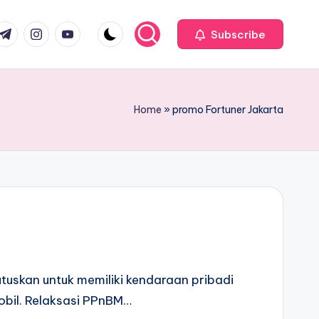
com
r.com
.me
instagram.com
youtube.com
Subscribe
Home
»
promo Fortuner Jakarta
uskan untuk memiliki kendaraan pribadi
bil. Relaksasi PPnBM…