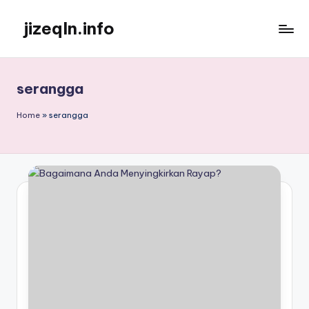
jizeqln.info
Skip
to
Kunjungi
content
Kami
Untuk
serangga
Informasi
Terpercaya
Home
»
serangga