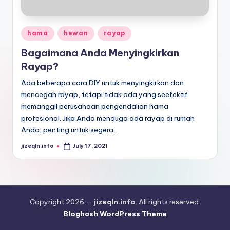
Posted
hama
hewan
rayap
in
Bagaimana Anda Menyingkirkan
Rayap?
Ada beberapa cara DIY untuk menyingkirkan dan
mencegah rayap, tetapi tidak ada yang seefektif
memanggil perusahaan pengendalian hama
profesional. Jika Anda menduga ada rayap di rumah
Anda, penting untuk segera…
jizeqln.info
July 17, 2021
Posted
by
Copyright 2026 —
jizeqln.info
. All rights reserved.
Bloghash WordPress Theme